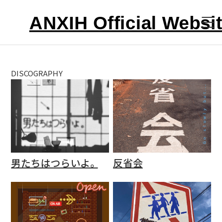
HOME
DISCOGRAPHY
ABOUT
LIVE
VIDEO
男たちはつらいよ。
反省会
DISCOGRAPHY
CONTACT